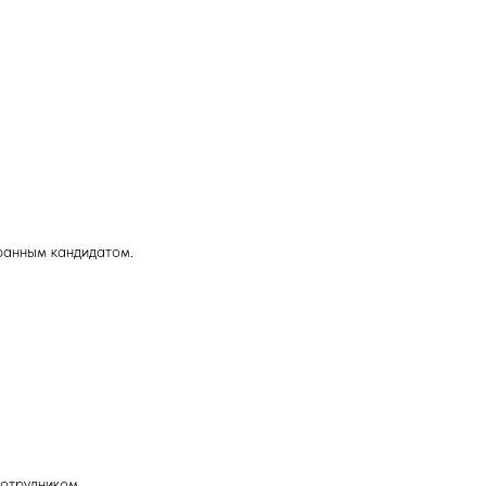
ранным кандидатом.
сотрудником