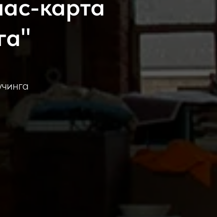
лас-карта
га"
учинга