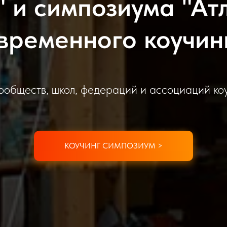
" и симпозиума "Ат
временного коучин
ообществ, школ, федераций и ассоциаций ко
КОУЧИНГ СИМПОЗИУМ >