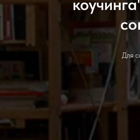
коучинга
со
Для с